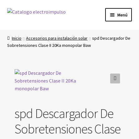
Ir
Ir
Menú
a
al
la
contenido
Inicio
navegación
Inicio
Accesorios para instalación solar
spd Descargador De
Sobretensiones Clase II 20Ka monopolar Baw
Carrito
Finalizar compra
Mi cuenta
🔍
spd Descargador De
Sobretensiones Clase