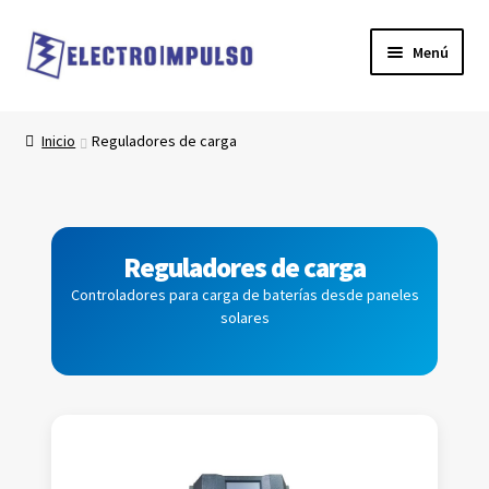
Ir
Ir
Menú
a
al
la
contenido
Inicio
navegación
Inicio
Reguladores de carga
Carrito
Finalizar compra
Reguladores de carga
Mi cuenta
Controladores para carga de baterías desde paneles
solares