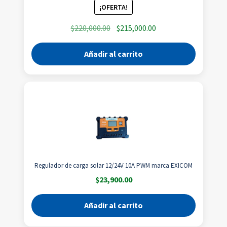
¡OFERTA!
El
El
$
220,000.00
$
215,000.00
precio
precio
original
actual
Añadir al carrito
era:
es:
$220,000.00.
$215,000.00.
Regulador de carga solar 12/24V 10A PWM marca EXICOM
$
23,900.00
Añadir al carrito